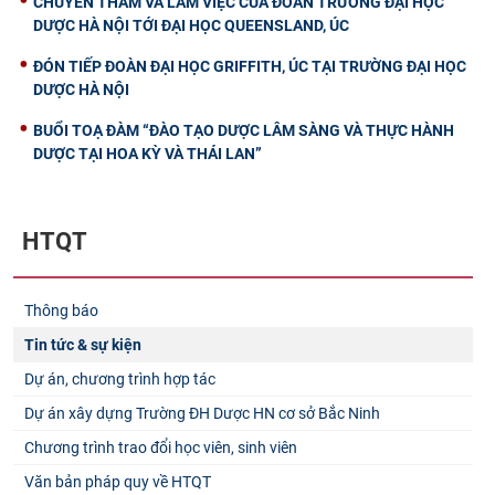
CHUYẾN THĂM VÀ LÀM VIỆC CỦA ĐOÀN TRƯỜNG ĐẠI HỌC
DƯỢC HÀ NỘI TỚI ĐẠI HỌC QUEENSLAND, ÚC
ĐÓN TIẾP ĐOÀN ĐẠI HỌC GRIFFITH, ÚC TẠI TRƯỜNG ĐẠI HỌC
DƯỢC HÀ NỘI
BUỔI TOẠ ĐÀM “ĐÀO TẠO DƯỢC LÂM SÀNG VÀ THỰC HÀNH
DƯỢC TẠI HOA KỲ VÀ THÁI LAN”
HTQT
Thông báo
Tin tức & sự kiện
Dự án, chương trình hợp tác
Dự án xây dựng Trường ĐH Dược HN cơ sở Bắc Ninh
Chương trình trao đổi học viên, sinh viên
Văn bản pháp quy về HTQT