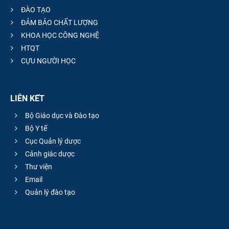
ĐÀO TẠO
ĐẢM BẢO CHẤT LƯỢNG
KHOA HỌC CÔNG NGHỆ
HTQT
CỰU NGƯỜI HỌC
LIÊN KẾT
Bộ Giáo dục và Đào tạo
Bộ Y tế
Cục Quản lý dược
Cảnh giác dược
Thư viện
Email
Quản lý đào tạo