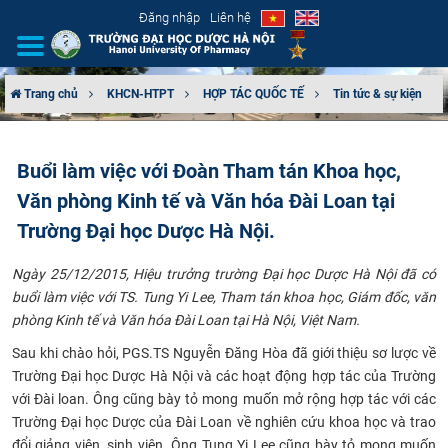
Đăng nhập
Liên hệ
Trang chủ
KHCN-HTPT
HỢP TÁC QUỐC TẾ
Tin tức & sự kiện
GIỚI THIỆU
Buổi làm việc với Đoàn Tham tán Khoa học,
CƠ CẤU TỔ CHỨC
Văn phòng Kinh tế và Văn hóa Đài Loan tại
TUYỂN SINH
Trường Đại học Dược Hà Nội.
Ngày 25/12/2015, Hiệu trưởng trường Đại học Dược Hà Nội đã có
ĐÀO TẠO
buổi làm việc với TS. Tung Yi Lee, Tham tán khoa học, Giám đốc, văn
phòng Kinh tế và Văn hóa Đài Loan tại
Hà Nội, Việt Nam.
ĐẢM BẢO CHẤT LƯỢNG
Sau khi chào hỏi, PGS.TS Nguyễn Đăng Hòa đã giới thiệu sơ lược về
KHOA HỌC CÔNG NGHỆ
Trường Đại học Dược Hà Nội và các hoạt động hợp tác của Trường
với Đài loan. Ông cũng bày tỏ mong muốn mở rộng hợp tác với các
Trường Đại học Dược của Đài Loan về nghiên cứu khoa học và trao
HTQT
đổi giảng viên, sinh viên. Ông Tung Yi Lee cũng bày tỏ mong muốn