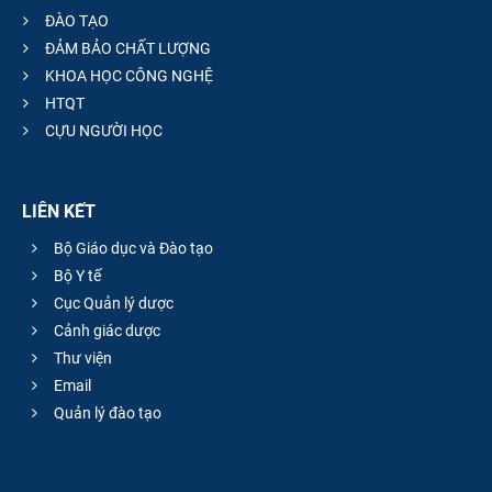
ĐÀO TẠO
ĐẢM BẢO CHẤT LƯỢNG
KHOA HỌC CÔNG NGHỆ
HTQT
CỰU NGƯỜI HỌC
LIÊN KẾT
Bộ Giáo dục và Đào tạo
Bộ Y tế
Cục Quản lý dược
Cảnh giác dược
Thư viện
Email
Quản lý đào tạo