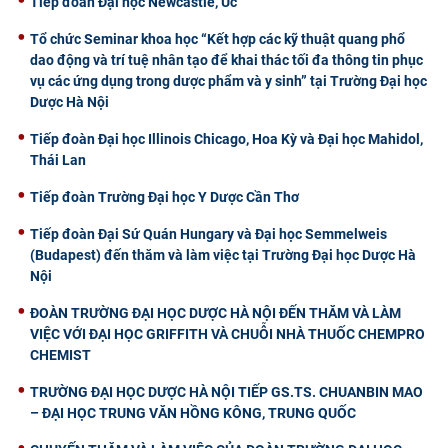
Tiếp đoàn Đại học Newcastle, Úc
Tổ chức Seminar khoa học “Kết hợp các kỹ thuật quang phổ
dao động và trí tuệ nhân tạo để khai thác tối đa thông tin phục
vụ các ứng dụng trong dược phẩm và y sinh” tại Trường Đại học
Dược Hà Nội
Tiếp đoàn Đại học Illinois Chicago, Hoa Kỳ và Đại học Mahidol,
Thái Lan
Tiếp đoàn Trường Đại học Y Dược Cần Thơ
Tiếp đoàn Đại Sứ Quán Hungary và Đại học Semmelweis
(Budapest) đến thăm và làm việc tại Trường Đại học Dược Hà
Nội
ĐOÀN TRƯỜNG ĐẠI HỌC DƯỢC HÀ NỘI ĐẾN THĂM VÀ LÀM
VIỆC VỚI ĐẠI HỌC GRIFFITH VÀ CHUỖI NHÀ THUỐC CHEMPRO
CHEMIST
TRƯỜNG ĐẠI HỌC DƯỢC HÀ NỘI TIẾP GS.TS. CHUANBIN MAO
– ĐẠI HỌC TRUNG VĂN HỒNG KÔNG, TRUNG QUỐC