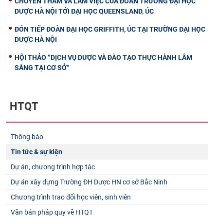
CHUYẾN THĂM VÀ LÀM VIỆC CỦA ĐOÀN TRƯỜNG ĐẠI HỌC
DƯỢC HÀ NỘI TỚI ĐẠI HỌC QUEENSLAND, ÚC
ĐÓN TIẾP ĐOÀN ĐẠI HỌC GRIFFITH, ÚC TẠI TRƯỜNG ĐẠI HỌC
DƯỢC HÀ NỘI
HỘI THẢO “DỊCH VỤ DƯỢC VÀ ĐÀO TẠO THỰC HÀNH LÂM
SÀNG TẠI CƠ SỞ”
HTQT
Thông báo
Tin tức & sự kiện
Dự án, chương trình hợp tác
Dự án xây dựng Trường ĐH Dược HN cơ sở Bắc Ninh
Chương trình trao đổi học viên, sinh viên
Văn bản pháp quy về HTQT