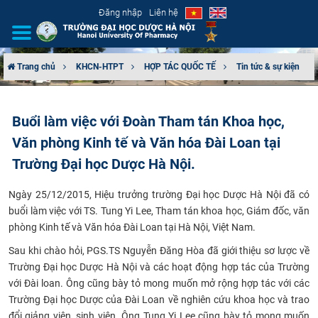
Đăng nhập
Liên hệ
Trang chủ
KHCN-HTPT
HỢP TÁC QUỐC TẾ
Tin tức & sự kiện
GIỚI THIỆU
Buổi làm việc với Đoàn Tham tán Khoa học,
CƠ CẤU TỔ CHỨC
Văn phòng Kinh tế và Văn hóa Đài Loan tại
TUYỂN SINH
Trường Đại học Dược Hà Nội.
Ngày 25/12/2015, Hiệu trưởng trường Đại học Dược Hà Nội đã có
ĐÀO TẠO
buổi làm việc với TS. Tung Yi Lee, Tham tán khoa học, Giám đốc, văn
phòng Kinh tế và Văn hóa Đài Loan tại
Hà Nội, Việt Nam.
ĐẢM BẢO CHẤT LƯỢNG
Sau khi chào hỏi, PGS.TS Nguyễn Đăng Hòa đã giới thiệu sơ lược về
KHOA HỌC CÔNG NGHỆ
Trường Đại học Dược Hà Nội và các hoạt động hợp tác của Trường
với Đài loan. Ông cũng bày tỏ mong muốn mở rộng hợp tác với các
Trường Đại học Dược của Đài Loan về nghiên cứu khoa học và trao
HTQT
đổi giảng viên, sinh viên. Ông Tung Yi Lee cũng bày tỏ mong muốn