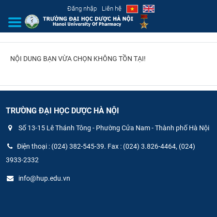
Đăng nhập
Liên hệ
NỘI DUNG BẠN VỪA CHỌN KHÔNG TỒN TẠI!
GIỚI THIỆU
CƠ CẤU TỔ CHỨC
TUYỂN SINH
TRƯỜNG ĐẠI HỌC DƯỢC HÀ NỘI
Số 13-15 Lê Thánh Tông - Phường Cửa Nam - Thành phố Hà Nội
ĐÀO TẠO
Điện thoại : (024) 382-545-39. Fax : (024) 3.826-4464, (024)
ĐẢM BẢO CHẤT LƯỢNG
3933-2332
info@hup.edu.vn
KHOA HỌC CÔNG NGHỆ
HTQT