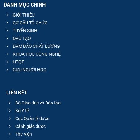
DANH MỤC CHÍNH
CỰU NGƯỜI HỌC
GIỚI THIỆU
CƠ CẤU TỔ CHỨC
TUYỂN SINH
ĐÀO TẠO
ĐẢM BẢO CHẤT LƯỢNG
KHOA HỌC CÔNG NGHỆ
HTQT
CỰU NGƯỜI HỌC
LIÊN KẾT
Bộ Giáo dục và Đào tạo
Bộ Y tế
Cục Quản lý dược
Cảnh giác dược
Thư viện