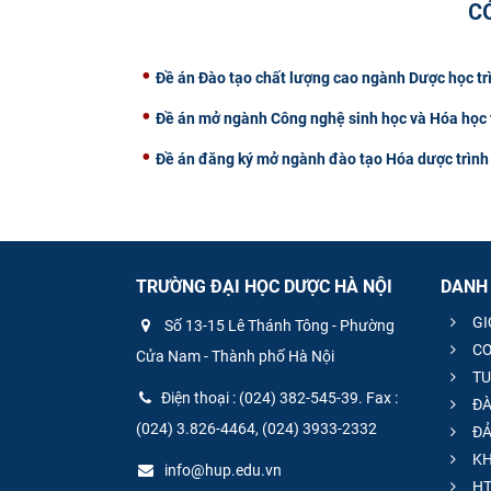
C
Đề án Đào tạo chất lượng cao ngành Dược học tr
Đề án mở ngành Công nghệ sinh học và Hóa học t
Đề án đăng ký mở ngành đào tạo Hóa dược trình
TRƯỜNG ĐẠI HỌC DƯỢC HÀ NỘI
DANH
GI
Số 13-15 Lê Thánh Tông - Phường
CƠ
Cửa Nam - Thành phố Hà Nội
TU
Điện thoại : (024) 382-545-39. Fax :
ĐÀ
(024) 3.826-4464, (024) 3933-2332
ĐẢ
KH
info@hup.edu.vn
HT