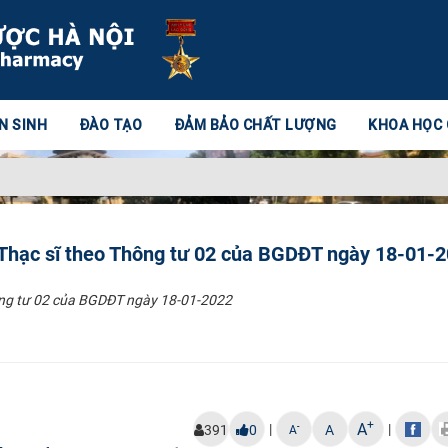
N SINH
ĐÀO TẠO
ĐẢM BẢO CHẤT LƯỢNG
KHOA HỌC
Thạc sĩ theo Thông tư 02 của BGDĐT ngày 18-01-
ông tư 02 của BGDĐT ngày 18-01-2022
+
A
|
|
-
391
0
A
A