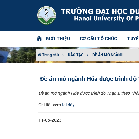
GIỚI THIỆU
CƠ CẤU TỔ CHỨC
TUYỂ
Trang chủ
ĐÀO TẠO
ĐỀ ÁN MỞ NGÀNH
Đề án mở ngành Hóa dược trình độ 
Đề án mở ngành Hóa dược trình độ Thạc sĩ theo Th
Chi tiết xem
tại đây​
11-05-2023