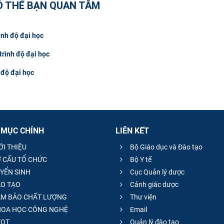
Ó THỂ BẠN QUAN TÂM
ình độ đại học
rình độ đại học
 độ đại học
 MỤC CHÍNH
LIÊN KẾT
ỚI THIỆU
Bộ Giáo dục và Đào tạo
 CẤU TỔ CHỨC
Bộ Y tế
YỂN SINH
Cục Quản lý dược
O TẠO
Cảnh giác dược
M BẢO CHẤT LƯỢNG
Thư viện
OA HỌC CÔNG NGHỆ
Email
QT
Quản lý đào tạo