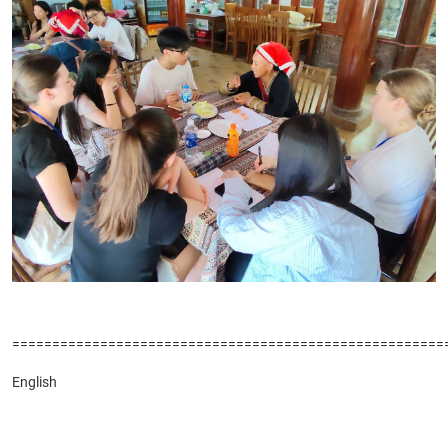
======================================================
English