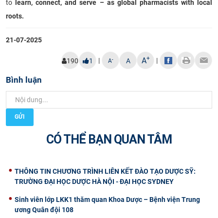
to
learn, connect, and serve – as global pharmacists with local
roots.
21-07-2025
+
A
|
|
-
190
1
A
A
Bình luận
GỬI
CÓ THỂ BẠN QUAN TÂM
THÔNG TIN CHƯƠNG TRÌNH LIÊN KẾT ĐÀO TẠO DƯỢC SỸ:
TRƯỜNG ĐẠI HỌC DƯỢC HÀ NỘI - ĐẠI HỌC SYDNEY
Sinh viên lớp LKK1 thăm quan Khoa Dược – Bệnh viện Trung
ương Quân đội 108