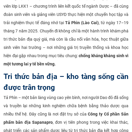
viên lớp LKK1 – chương trình liên kết quốc tế ngành Dược – đã cùng
CỰU NGƯỜI HỌC
đoàn sinh viên và giảng viên USYD thực hiện một chuyến học tập và
trải nghiệm thực tế đáng nhớ tại
Tả Phìn (Lào Cai)
, từ ngày 17–19
tháng 7 năm 2025. Chuyến đi không chỉ là một hành trình khám phá
tri thức bản địa quý giá, mà còn là cầu nối văn hóa, học thuật giữa
sinh viên hai trường – nơi những giá trị truyền thống và khoa học
hiện đại gặp nhau trong mục tiêu chung:
chống kháng kháng sinh vì
một tương lai y tế bền vững.
Tri thức bản địa – kho tàng sống cần
được trân trọng
Tả Phìn – một bản làng vùng cao yên bình, nơi người Dao đỏ đã sống
và truyền lại những kinh nghiệm chữa bệnh bằng thảo dược qua
nhiều thế hệ. Đây cũng là nơi đặt trụ sở của
Công ty Cổ phần Sản
phẩm bản địa Sapanapro
, đơn vị tiên phong trong việc khai thác,
phát triển các sản phẩm dược liệu từ tri thức bản địa kết hợp công