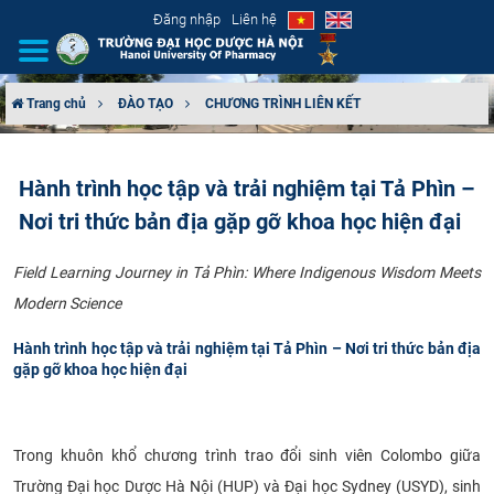
Đăng nhập
Liên hệ
Trang chủ
ĐÀO TẠO
CHƯƠNG TRÌNH LIÊN KẾT
GIỚI THIỆU
Hành trình học tập và trải nghiệm tại Tả Phìn –
CƠ CẤU TỔ CHỨC
Nơi tri thức bản địa gặp gỡ khoa học hiện đại
TUYỂN SINH
Field Learning Journey in Tả Phìn: Where Indigenous Wisdom Meets
Modern Science
ĐÀO TẠO
Hành trình học tập và trải nghiệm tại Tả Phìn – Nơi tri thức bản địa
ĐẢM BẢO CHẤT LƯỢNG
gặp gỡ khoa học hiện đại
KHOA HỌC CÔNG NGHỆ
Trong khuôn khổ chương trình trao đổi sinh viên Colombo giữa
HTQT
Trường Đại học Dược Hà Nội (HUP) và Đại học Sydney (USYD), sinh