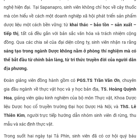
nghệ hiện đại. Tại Sapanapro, sinh viên không chỉ học về cây thuốc
mà còn hiểu về cách một doanh nghiệp xã hội phát triển sản phẩm
dược liệu một cách bền vững: từ
khai thác – bảo tồn – sản xuất –
tiếp thị
, tất cả đều gắn với bản sắc văn hóa và trách nhiệm cộng
đồng. Qua các chia sẻ của đại diện công ty, sinh viên nhận ra rằng
sáng tạo trong ngành Dược không nằm ở phòng thí nghiệm mà có
thể bắt đầu từ chính bản làng, từ tri thức truyền đời của người dân
địa phương.
Đoàn giảng viên đồng hành gồm có
PGS.TS Trần Văn Ơn
, chuyên
gia đầu ngành về thực vật học và y học bản địa,
TS. Hoàng Quỳnh
Hoa
, giảng viên giàu kinh nghiệm của bộ môn Thực vật, Khoa Dược
liệu Dược học cổ truyền trường Đại học Dược Hà Nội, và
ThS. Lê
Thiên Kim
, người trực tiếp hướng dẫn nhóm sinh viên đi rừng, thu
mẫu và xác định thực vật.
Trong suốt hai ngày tại Tả Phìn, sinh viên đã có cơ hội quý báu