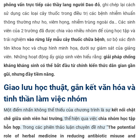
phỏng vấn trực tiếp các thầy lang người Dao đỏ
, ghi chép lại cách
sử dụng các loại cây thuốc trong điều trị các bệnh nhiễm khuẩn
thông thường như ho, viêm họng, nhiễm trùng ngoài da… Các sinh
viên của 2 trường đã được chia vào nhiều nhóm để cùng học tập và
trải nghiệm
vào rừng lấy mẫu cây thuốc chữa bệnh
, sơ bộ xác định
tên khoa học và chụp hình minh họa, dưới sự giám sát của giảng
viên. Những hoạt động ấy giúp sinh viên hiểu rằng:
giải pháp chống
kháng kháng sinh có thể bắt đầu từ chính kiến thức dân gian gần
gũi, nhưng đầy tiềm năng.
Giao lưu học thuật, gắn kết văn hóa và
tinh thần làm việc nhóm
Một điểm nhấn không thể thiếu của chương trình là sự
kết nối chặt
chẽ giữa sinh viên hai trường
, thể hiện qua việc
chia nhóm học tập
hỗn hợp
. Trong các phiên thảo luận chuyên đề như “
The potential
role of herbal medicine in reducing antibiotic misuse and