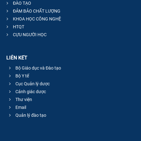
ĐÀO TẠO
ĐẢM BẢO CHẤT LƯỢNG
KHOA HỌC CÔNG NGHỆ
HTQT
CỰU NGƯỜI HỌC
LIÊN KẾT
Bộ Giáo dục và Đào tạo
Bộ Y tế
Cục Quản lý dược
Cảnh giác dược
Thư viện
Email
Quản lý đào tạo