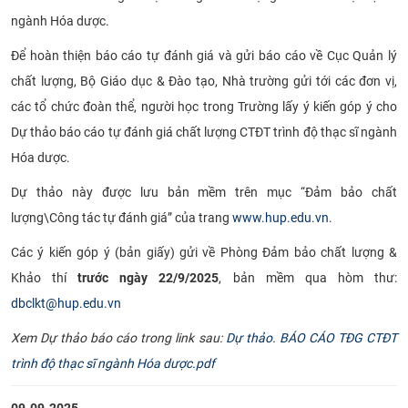
ngành Hóa dược.
CỰU NGƯỜI HỌC
Để hoàn thiện báo cáo tự đánh giá và gửi báo cáo về Cục Quản lý
chất lượng, Bộ Giáo dục & Đào tạo, Nhà trường gửi tới các đơn vị,
các tổ chức đoàn thể, người học trong Trường lấy ý kiến góp ý cho
Dự thảo báo cáo tự đánh giá chất lượng CTĐT trình độ thạc sĩ ngành
Hóa dược.
Dự thảo này được lưu bản mềm trên mục “Đảm bảo chất
lượng\Công tác tự đánh giá” của trang
www.hup.edu.vn
.
Các ý kiến góp ý (bản giấy) gửi về Phòng Đảm bảo chất lượng &
Khảo thí
trước ngày 22/9/2025
, bản mềm qua hòm thư:
dbclkt@hup.edu.vn
Xem Dự thảo báo cáo trong link sau:
Dự thảo. BÁO CÁO TĐG CTĐT
trình độ thạc sĩ ngành Hóa dược.pdf
09-09-2025