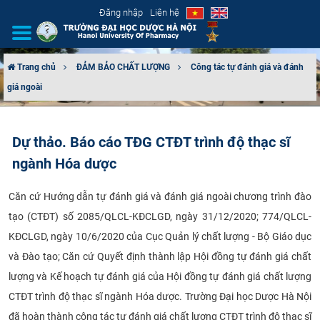
Đăng nhập
Liên hệ
Trang chủ
ĐẢM BẢO CHẤT LƯỢNG
Công tác tự đánh giá và đánh
giá ngoài
GIỚI THIỆU
CƠ CẤU TỔ CHỨC
Dự thảo. Báo cáo TĐG CTĐT trình độ thạc sĩ
ngành Hóa dược
TUYỂN SINH
Căn cứ Hướng dẫn tự đánh giá và đánh giá ngoài chương trình đào
ĐÀO TẠO
tạo (CTĐT) số 2085/QLCL-KĐCLGD, ngày 31/12/2020; 774/QLCL-
ĐẢM BẢO CHẤT LƯỢNG
KĐCLGD, ngày 10/6/2020 của Cục Quản lý chất lượng - Bộ Giáo dục
và Đào tạo; Căn cứ Quyết định thành lập Hội đồng tự đánh giá chất
KHOA HỌC CÔNG NGHỆ
lượng và Kế hoạch tự đánh giá của Hội đồng tự đánh giá chất lượng
CTĐT trình độ thạc sĩ ngành Hóa dược. Trường Đại học Dược Hà Nội
HTQT
đã hoàn thành công tác tự đánh giá chất lượng CTĐT trình độ thạc sĩ