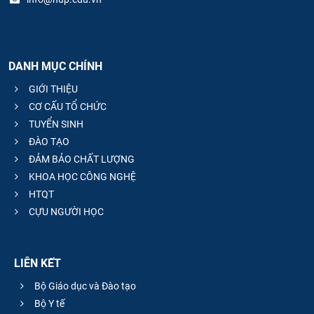
DANH MỤC CHÍNH
GIỚI THIỆU
CƠ CẤU TỔ CHỨC
TUYỂN SINH
ĐÀO TẠO
ĐẢM BẢO CHẤT LƯỢNG
KHOA HỌC CÔNG NGHỆ
HTQT
CỰU NGƯỜI HỌC
LIÊN KẾT
Bộ Giáo dục và Đào tạo
Bộ Y tế