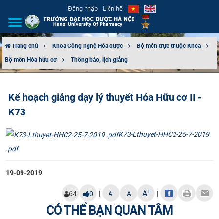
Đăng nhập
Liên hệ
Trang chủ
Khoa Công nghệ Hóa dược
Bộ môn trực thuộc Khoa
Bộ môn Hóa hữu cơ
Thông báo, lịch giảng
GIỚI THIỆU
CƠ CẤU TỔ CHỨC
Kế hoạch giảng dạy lý thuyết Hóa Hữu cơ II -
K73
TUYỂN SINH
K73-Lthuyet-HHC2-25-7-2019
ĐÀO TẠO
.pdf
ĐẢM BẢO CHẤT LƯỢNG
19-09-2019
KHOA HỌC CÔNG NGHỆ
+
A
|
|
-
64
0
A
A
HTQT
CÓ THỂ BẠN QUAN TÂM