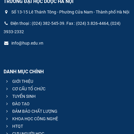
TRƯỜNG ĐẠI HỌC DƯỢC HÀ NỘI
Số 13-15 Lê Thánh Tông - Phường Cửa Nam - Thành phố Hà Nội
Điện thoại : (024) 382-545-39. Fax : (024) 3.826-4464, (024)
3933-2332
info@hup.edu.vn
DANH MỤC CHÍNH
GIỚI THIỆU
CƠ CẤU TỔ CHỨC
TUYỂN SINH
ĐÀO TẠO
ĐẢM BẢO CHẤT LƯỢNG
KHOA HỌC CÔNG NGHỆ
HTQT
CỰU NGƯỜI HỌC