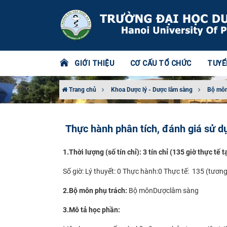
GIỚI THIỆU
CƠ CẤU TỔ CHỨC
TUYỂ
Trang chủ
Khoa Dược lý - Dược lâm sàng
Bộ môn
Thực hành phân tích, đánh giá sử dụ
1.
Thời lượng (số tín chỉ): 3 tín chỉ (135 giờ thực tế tạ
Số giờ: Lý thuyết: 0 Thực hành:0 Thực tế: 135 (tương 
2.
Bộ môn phụ trách:
B
ộ
m
ô
n
D
ượclâm sàng
3.
Mô tả học phần: