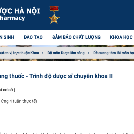
N SINH
ĐÀO TẠO
ĐẢM BẢO CHẤT LƯỢNG
KHOA HỌC
/đơn vị trực thuộc Khoa
Bộ môn Dược lâm sàng
Đề cương tóm tắt môn h
ng thuốc - Trình độ dược sĩ chuyên khoa II
i cơ sở )
ứng 4 tuần thực tế)