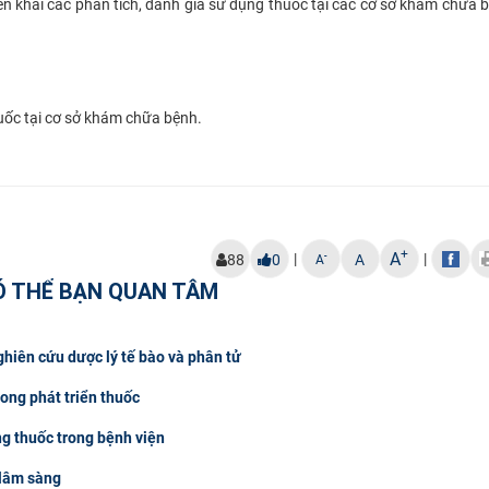
ển khai các phân tích, đánh giá sử dụng thuốc tại các cơ sở khám chữa 
uốc tại cơ sở khám chữa bệnh.
+
A
|
|
-
88
0
A
A
Ó THỂ BẠN QUAN TÂM
hiên cứu dược lý tế bào và phân tử
rong phát triển thuốc
ng thuốc trong bệnh viện
 lâm sàng