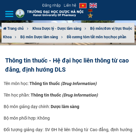
Đăng nhập
Liên hệ
Trang chủ
Khoa Dược lý - Dược lâm sàng
Bộ môn/đơn vị trực thuộc
Khoa
Bộ môn Dược lâm sàng
Đề cương tóm tắt môn học/học phần
GIỚI THIỆU
CƠ CẤU TỔ CHỨC
Thông tin thuốc - Hệ đại học liên thông từ cao
đẳng, định hướng DLS
TUYỂN SINH
Tên môn học:
Thông tin thuốc
(Drug Information)
ĐÀO TẠO
Tên học phần:
Thông tin thuốc
(Drug Information)
ĐẢM BẢO CHẤT LƯỢNG
Bộ môn giảng dạy chính:
Dược lâm sàng
KHOA HỌC CÔNG NGHỆ
Bộ môn phối hợp: Không
HTQT
Đối tượng giảng dạy:
SV ĐH hệ liên thông từ Cao đẳng, định hướng