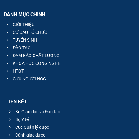
DANH MỤC CHÍNH
GIỚI THIỆU
CƠ CẤU TỔ CHỨC
TUYỂN SINH
ĐÀO TẠO
ĐẢM BẢO CHẤT LƯỢNG
KHOA HỌC CÔNG NGHỆ
HTQT
CỰU NGƯỜI HỌC
LIÊN KẾT
Bộ Giáo dục và Đào tạo
Bộ Y tế
Cục Quản lý dược
Cảnh giác dược