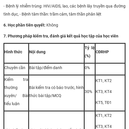
- Bệnh lý nhiễm trùng: HIV/AIDS, lao, các bệnh lây truyền qua đường
tình dục, - Bệnh tâm thần: trầm cảm, tâm thần phân liệt
6. Học phần tiên quyết:
Không​
7. Phương pháp kiểm tra, đánh giá kết quả học tập của học viên
Tỷ lệ
Hình thức
Nội dung
CĐRHP
(%)
Chuyên cần
Bài tập/điểm danh
0%
Kiểm tra
KT1, KT2
thường
Bài kiểm tra có báo trước, hình
30%
KT3, KT4
xuyên/ Bài
thức bài tập/MCQ
KT5, TĐ1
tiểu luận
KT1, KT2
KT3, KT4