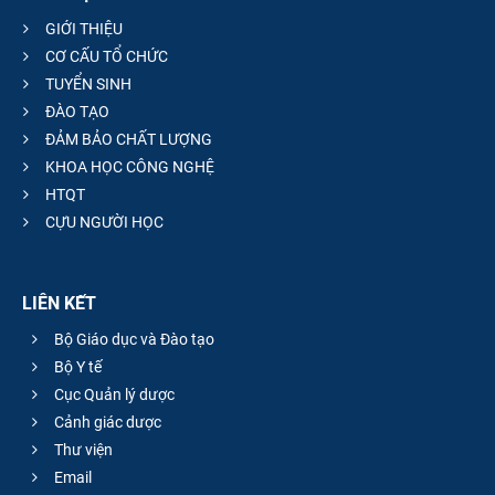
GIỚI THIỆU
CƠ CẤU TỔ CHỨC
TUYỂN SINH
ĐÀO TẠO
ĐẢM BẢO CHẤT LƯỢNG
KHOA HỌC CÔNG NGHỆ
HTQT
CỰU NGƯỜI HỌC
LIÊN KẾT
Bộ Giáo dục và Đào tạo
Bộ Y tế
Cục Quản lý dược
Cảnh giác dược
Thư viện
Email