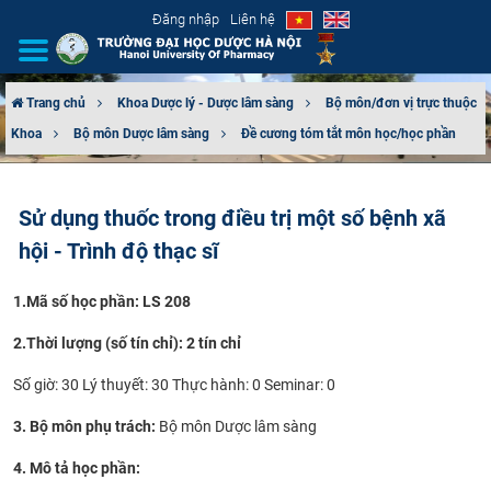
Đăng nhập
Liên hệ
Trang chủ
Khoa Dược lý - Dược lâm sàng
Bộ môn/đơn vị trực thuộc
Khoa
Bộ môn Dược lâm sàng
Đề cương tóm tắt môn học/học phần
GIỚI THIỆU
CƠ CẤU TỔ CHỨC
Sử dụng thuốc trong điều trị một số bệnh xã
hội - Trình độ thạc sĩ
TUYỂN SINH
1.
Mã số học phần: LS 208
ĐÀO TẠO
2.
Thời lượng (số tín chỉ): 2 tín chỉ
ĐẢM BẢO CHẤT LƯỢNG
Số giờ: 30 Lý thuyết: 30 Thực hành: 0 Seminar: 0
KHOA HỌC CÔNG NGHỆ
3. Bộ môn phụ trách:
Bộ môn Dược lâm sàng
HTQT
4. Mô tả học phần: