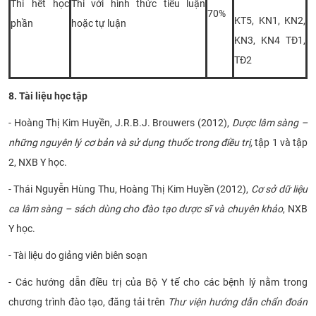
Thi hết học
Thi với hình thức tiểu luận
70%
KT5, KN1, KN2,
phần
hoặc tự luận
KN3, KN4 TĐ1,
TĐ2
8. Tài liệu học tập
- Hoàng Thị Kim Huyền, J.R.B.J. Brouwers (2012),
Dược lâm sàng –
những nguyên lý cơ bản và sử dụng thuốc trong điều trị,
tập 1 và tập
2, NXB Y học.
- Thái Nguyễn Hùng Thu, Hoàng Thị Kim Huyền (2012),
Cơ sở dữ liệu
ca lâm sàng – sách dùng cho đào tạo dược sĩ và chuyên khảo
, NXB
Y học.
- Tài liệu do giảng viên biên soạn
- Các hướng dẫn điều trị của Bộ Y tế cho các bệnh lý nằm trong
chương trình đào tạo, đăng tải trên
Thư viện hướng dẫn chẩn đoán