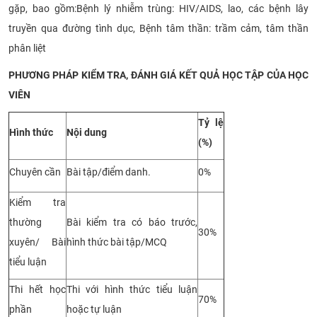
gặp, bao gồm:Bệnh lý nhiễm trùng: HIV/AIDS, lao, các bệnh lây
truyền qua đường tình dục, Bệnh tâm thần: trầm cảm, tâm thần
phân liệt
PHƯƠNG PHÁP KIỂM TRA, ĐÁNH GIÁ KẾT QUẢ HỌC TẬP CỦA HỌC
VIÊN
Tỷ lệ
Hình thức
Nội dung
(%)
Chuyên cần
Bài tập/điểm danh.
0%
Kiểm tra
thường
Bài kiểm tra có báo trước,
30%
xuyên/ Bài
hình thức bài tập/MCQ
tiểu luận
Thi hết học
Thi với hình thức tiểu luận
70%
phần
hoặc tự luận