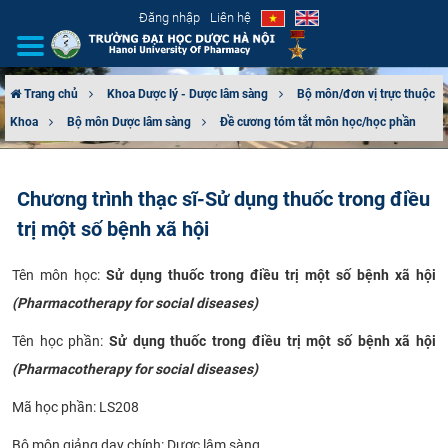
Đăng nhập
Liên hệ
Trang chủ
Khoa Dược lý - Dược lâm sàng
Bộ môn/đơn vị trực thuộc
Khoa
Bộ môn Dược lâm sàng
Đề cương tóm tắt môn học/học phần
GIỚI THIỆU
CƠ CẤU TỔ CHỨC
Chương trình thạc sĩ-Sử dụng thuốc trong điều
trị một số bệnh xã hội
TUYỂN SINH
​Tên môn học:
Sử dụng thuốc trong điều trị một số bệnh xã hội
ĐÀO TẠO
(Pharmacotherapy for social diseases)
ĐẢM BẢO CHẤT LƯỢNG
Tên học phần:
Sử dụng thuốc trong điều trị một số bệnh xã hội
(Pharmacotherapy for social diseases)
KHOA HỌC CÔNG NGHỆ
Mã học phần: LS208
HTQT
Bộ môn giảng dạy chính: Dược lâm sàng