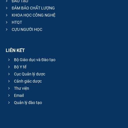
ĐÀO TẠO
ĐẢM BẢO CHẤT LƯỢNG
KHOA HỌC CÔNG NGHỆ
HTQT
CỰU NGƯỜI HỌC
LIÊN KẾT
Bộ Giáo dục và Đào tạo
Bộ Y tế
Cục Quản lý dược
Cảnh giác dược
Thư viện
Email
Quản lý đào tạo