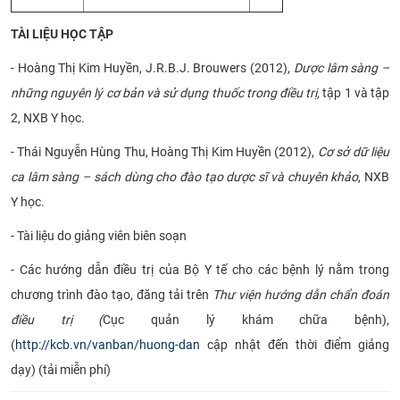
TÀI LIỆU HỌC TẬP
- Hoàng Thị Kim Huyền, J.R.B.J. Brouwers (2012),
Dược lâm sàng –
những nguyên lý cơ bản và sử dụng thuốc trong điều trị,
tập 1 và tập
2, NXB Y học.
- Thái Nguyễn Hùng Thu, Hoàng Thị Kim Huyền (2012),
Cơ sở dữ liệu
ca lâm sàng – sách dùng cho đào tạo dược sĩ và chuyên khảo
, NXB
Y học.
- Tài liệu do giảng viên biên soạn
- Các hướng dẫn điều trị của Bộ Y tế cho các bệnh lý nằm trong
chương trình đào tạo, đăng tải trên
Thư viện hướng dẫn chẩn đoán
điều trị (
Cục quản lý khám chữa bệnh),
(
http://kcb.vn/vanban/huong-dan
cập nhật đến thời điểm giảng
dạy) (tải miễn phí)