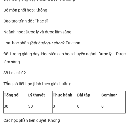
CỰU NGƯỜI HỌC
Bộ môn phối hợp: Không
Đào tạo trình độ : Thạc sĩ
Ngành học :
Dược lý và dược lâm sàng
Loại học phần
(bắt buộc/tự chọn)
: Tự chọn
Đối tượng giảng dạy: Học viên cao học chuyên ngành Dược lý – Dược
lâm sàng
Số tín chỉ: 02
Tổng số tiết học (tính theo giờ chuẩn):
Tổng số
Lý thuyết
Thực hành
Bài tập
Seminar
30
30
0
0
0
Các học phần tiên quyết: Không