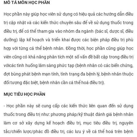
MÔ TẢ MÔN HỌC PHẦN
Học phần này
giúp học viên sử
dụng có hiệu quả các hướng dẫn điều
trị cập nhật và các kiến thức chuyên sâu
để về sử dụng thuốc trong
điều trị, để có
thể tham gia vào nhóm đa ngành (bác sĩ, dược sĩ, điều
dưỡng) lập kế hoạch và triển khai được các biện pháp điều trị phù
hợp với từng cá thể bệnh nhân. Đồng thời, học phần cũng giúp học
viên cũng có khả năng
phân tích một số
vấn đề bất cập trong điều trị
vớicác tình huống lâm sàng
phức tạp (
bệnh nhân có các biến chứng,
đợt bùng phát bệnh mạn tính, tình trạng
đa bệnh lý, bệnh nhân thuộc
đối tượng đặc biệt, bệnh nhân cần cá thể hoá điều trị).​
MỤC TIÊU HỌC PHẦN
- Học phần này sẽ cung cấp các kiến thức liên quan đến sử dụng
thuốc trong điều trị như: phương pháp/kỹ thuật đánh giá bệnh nhân
làm cơ sở xây dựng kế hoạch điều trị, mục tiêu điều trị, nguyên
tắc/chiến lược/phác đồ điều trị, các lưu ý về cá thể hoá trên bệnh