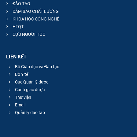
ĐÀO TẠO
ĐẢM BẢO CHẤT LƯỢNG
KHOA HỌC CÔNG NGHỆ
HTQT
CỰU NGƯỜI HỌC
LIÊN KẾT
Bộ Giáo dục và Đào tạo
Bộ Y tế
Cục Quản lý dược
Cảnh giác dược
Thư viện
Email
Quản lý đào tạo