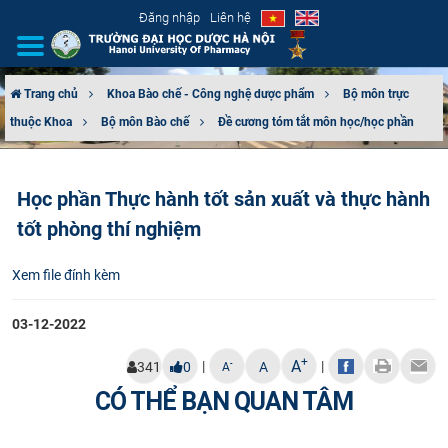
Đăng nhập
Liên hệ
Trang chủ
Khoa Bào chế - Công nghệ dược phẩm
Bộ môn trực
thuộc Khoa
Bộ môn Bào chế
Đề cương tóm tắt môn học/học phần
GIỚI THIỆU
CƠ CẤU TỔ CHỨC
Học phần Thực hành tốt sản xuất và thực hành
tốt phòng thí nghiệm
TUYỂN SINH
Xem file đính kèm
ĐÀO TẠO
03-12-2022
ĐẢM BẢO CHẤT LƯỢNG
+
A
|
|
-
341
0
A
A
KHOA HỌC CÔNG NGHỆ
CÓ THỂ BẠN QUAN TÂM
HTQT