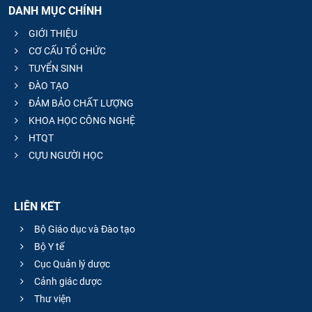
DANH MỤC CHÍNH
CỰU NGƯỜI HỌC
GIỚI THIỆU
CƠ CẤU TỔ CHỨC
TUYỂN SINH
ĐÀO TẠO
ĐẢM BẢO CHẤT LƯỢNG
KHOA HỌC CÔNG NGHỆ
HTQT
CỰU NGƯỜI HỌC
LIÊN KẾT
Bộ Giáo dục và Đào tạo
Bộ Y tế
Cục Quản lý dược
Cảnh giác dược
Thư viện