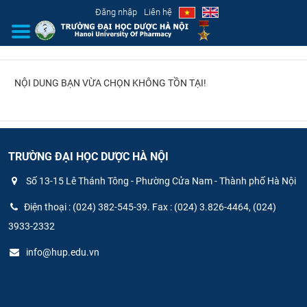
Đăng nhập
Liên hệ
NỘI DUNG BẠN VỪA CHỌN KHÔNG TỒN TẠI!
GIỚI THIỆU
CƠ CẤU TỔ CHỨC
TUYỂN SINH
TRƯỜNG ĐẠI HỌC DƯỢC HÀ NỘI
Số 13-15 Lê Thánh Tông - Phường Cửa Nam - Thành phố Hà Nội
ĐÀO TẠO
Điện thoại : (024) 382-545-39. Fax : (024) 3.826-4464, (024)
ĐẢM BẢO CHẤT LƯỢNG
3933-2332
info@hup.edu.vn
KHOA HỌC CÔNG NGHỆ
HTQT