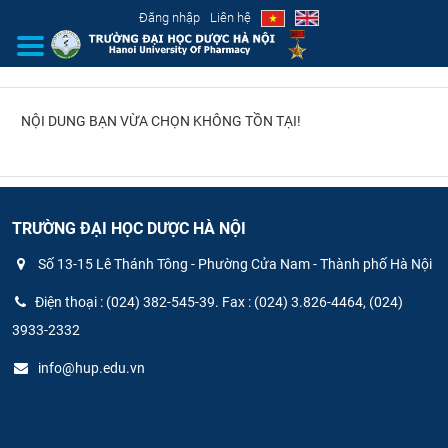
Đăng nhập
Liên hệ
NỘI DUNG BẠN VỪA CHỌN KHÔNG TỒN TẠI!
GIỚI THIỆU
CƠ CẤU TỔ CHỨC
TUYỂN SINH
TRƯỜNG ĐẠI HỌC DƯỢC HÀ NỘI
Số 13-15 Lê Thánh Tông - Phường Cửa Nam - Thành phố Hà Nội
ĐÀO TẠO
Điện thoại : (024) 382-545-39. Fax : (024) 3.826-4464, (024)
ĐẢM BẢO CHẤT LƯỢNG
3933-2332
info@hup.edu.vn
KHOA HỌC CÔNG NGHỆ
HTQT