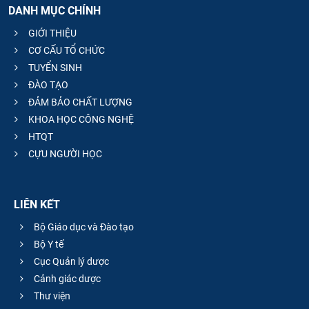
DANH MỤC CHÍNH
CỰU NGƯỜI HỌC
GIỚI THIỆU
CƠ CẤU TỔ CHỨC
TUYỂN SINH
ĐÀO TẠO
ĐẢM BẢO CHẤT LƯỢNG
KHOA HỌC CÔNG NGHỆ
HTQT
CỰU NGƯỜI HỌC
LIÊN KẾT
Bộ Giáo dục và Đào tạo
Bộ Y tế
Cục Quản lý dược
Cảnh giác dược
Thư viện